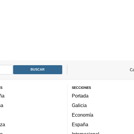
Ca
ES
SECCIONES
ña
Portada
ña
Galicia
Economía
za
España
lo
Internacional