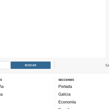
Ca
ES
SECCIONES
ña
Portada
ña
Galicia
Economía