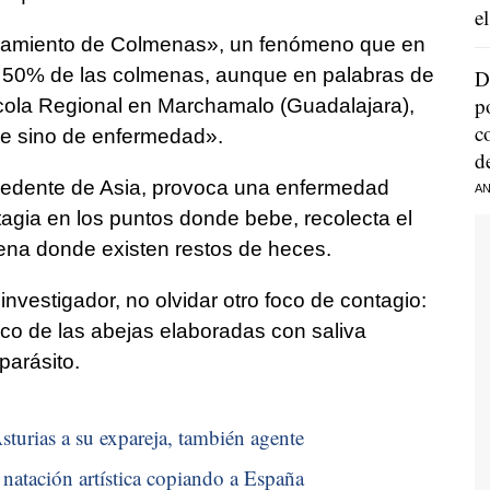
e
lamiento de Colmenas», un fenómeno que en
l 50% de las colmenas, aunque en palabras de
D
p
ícola Regional en Marchamalo (Guadalajara),
c
me sino de enfermedad».
d
cedente de Asia, provoca una enfermedad
AN
tagia en los puntos donde bebe, recolecta el
mena donde existen restos de heces.
investigador, no olvidar otro foco de contagio:
ico de las abejas elaboradas con saliva
parásito.
sturias a su expareja, también agente
natación artística copiando a España