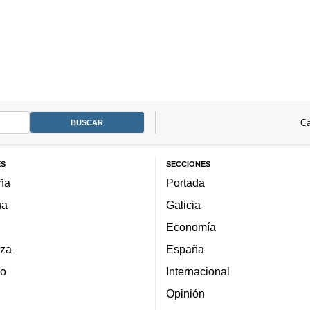
Ca
ES
SECCIONES
ña
Portada
ña
Galicia
Economía
za
España
lo
Internacional
Opinión