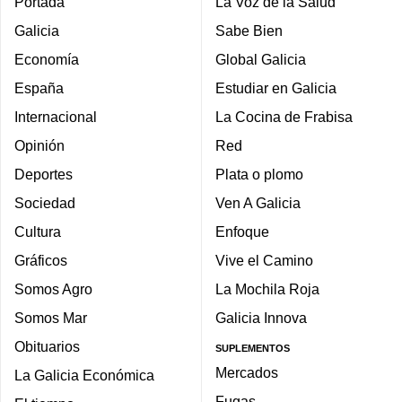
Portada
La Voz de la Salud
Galicia
Sabe Bien
Economía
Global Galicia
España
Estudiar en Galicia
Internacional
La Cocina de Frabisa
Opinión
Red
Deportes
Plata o plomo
Sociedad
Ven A Galicia
Cultura
Enfoque
Gráficos
Vive el Camino
Somos Agro
La Mochila Roja
Somos Mar
Galicia Innova
Obituarios
SUPLEMENTOS
Mercados
La Galicia Económica
Fugas