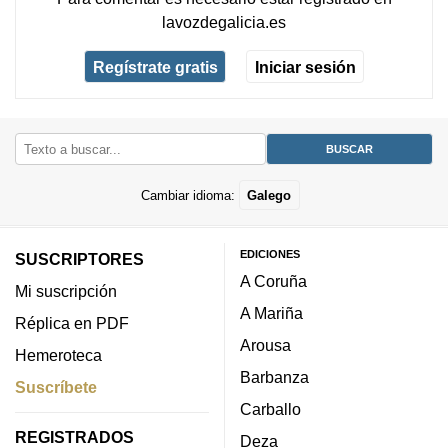
lavozdegalicia.es
Regístrate gratis
Iniciar sesión
Cambiar idioma:
Galego
EDICIONES
SUSCRIPTORES
A Coruña
Mi suscripción
A Mariña
Réplica en PDF
Arousa
Hemeroteca
Barbanza
Suscríbete
Carballo
REGISTRADOS
Deza