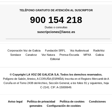
TELÉFONO GRATUITO DE ATENCIÓN AL SUSCRIPTOR
900 154 218
Dudas o consultas
suscripciones@lavoz.es
Corporación Voz de Galicia
Fundación SRFL
Voz Audiovisual
RadioVoz
Sondaxe
Canalvoz
Voz Natura
Prensa-Escuela
MPXA
Galicia
Editorial
© Copyright LA VOZ DE GALICIA S.A. Todos los derechos reservados.
Polígono de Sabón, Arteixo, A CORUÑA (ESPAÑA) Inscrita en el Registro Mercantil de A
Coruña en el Tomo 2438 del Archivo, Sección General, a los folios 91 y siguientes, hoja
C-2141. CIF: A-15000649.
Aviso legal
Política de privacidad
Política de cookies
Condiciones
generales
Configuración de cookies