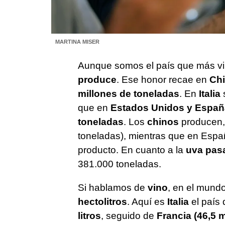
MARTINA MISER
Aunque somos el país que más v
produce
. Ese honor recae en
Chi
millones de toneladas
. En
Italia
s
que en
Estados Unidos y Españ
toneladas
. Los
chinos
producen,
toneladas), mientras que en Espa
producto. En cuanto a la
uva pas
381.000 toneladas.
Si hablamos de
vino
, en el mund
hectolitros
. Aquí es
Italia
el país 
litros
, seguido de
Francia (46,5 m