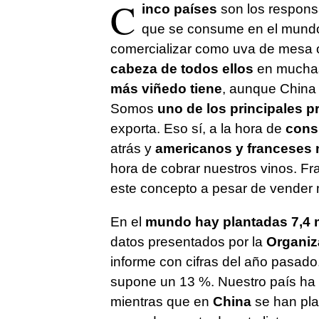
C
inco países
son los respon
que se consume en el mundo,
comercializar como uva de mesa 
cabeza de todos ellos
en muchas 
más viñedo tiene
, aunque China
Somos
uno de los principales p
exporta. Eso sí, a la hora de
cons
atrás y
americanos y franceses 
hora de cobrar nuestros vinos. F
este concepto a pesar de vender
En el
mundo hay plantadas 7,4 m
datos presentados por la
Organiza
informe con cifras del año pasado
supone un 13 %. Nuestro país ha 
mientras que en
China
se han pla