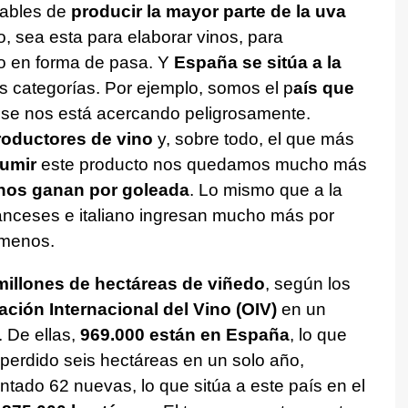
sables de
producir la mayor parte de la uva
 sea esta para elaborar vinos, para
o en forma de pasa. Y
España se sitúa a la
categorías. Por ejemplo, somos el p
aís que
 se nos está acercando peligrosamente.
roductores de vino
y, sobre todo, el que más
umir
este producto nos quedamos mucho más
nos ganan por goleada
. Lo mismo que a la
ranceses e italiano ingresan mucho más por
 menos.
illones de hectáreas de viñedo
, según los
ción Internacional del Vino (OIV)
en un
. De ellas,
969.000 están en España
, lo que
perdido seis hectáreas en un solo año,
ntado 62 nuevas, lo que sitúa a este país en el