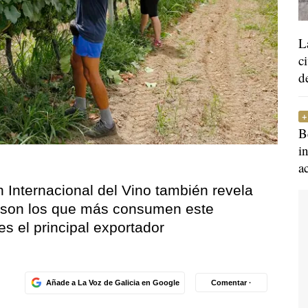
L
c
d
B
i
a
n Internacional del Vino también revela
 son los que más consumen este
s el principal exportador
Añade a La Voz de Galicia en Google
Comentar ·