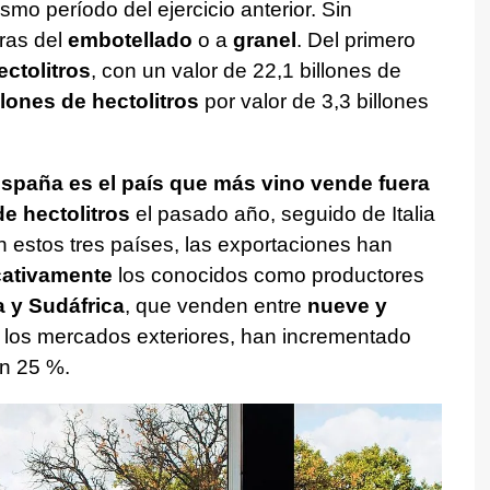
o período del ejercicio anterior. Sin
fras del
embotellado
o a
granel
. Del primero
ectolitros
, con un valor de 22,1 billones de
llones de hectolitros
por valor de 3,3 billones
spaña es el país que más vino vende fuera
de hectolitros
el pasado año, seguido de Italia
En estos tres países, las exportaciones han
cativamente
los conocidos como productores
a y Sudáfrica
, que venden entre
nueve y
los mercados exteriores, han incrementado
un 25 %.