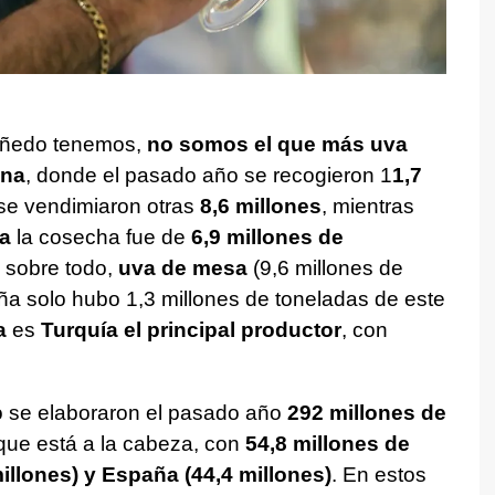
iñedo tenemos,
no somos el que más uva
na
, donde el pasado año se recogieron 1
1,7
e vendimiaron otras
8,6 millones
, mientras
a
la cosecha fue de
6,9 millones de
 sobre todo,
uva de mesa
(9,6 millones de
ña solo hubo 1,3 millones de toneladas de este
a
es
Turquía el principal productor
, con
o se elaboraron el pasado año
292 millones de
que está a la cabeza, con
54,8 millones de
illones) y España (44,4 millones)
. En estos