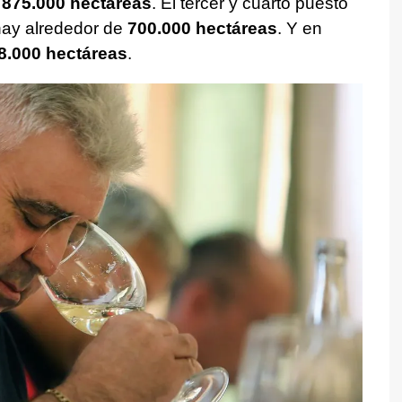
n
875.000 hectáreas
. El tercer y cuarto puesto
hay alrededor de
700.000 hectáreas
. Y en
8.000 hectáreas
.