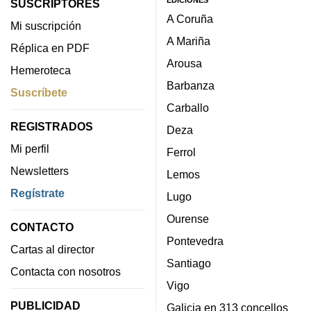
SUSCRIPTORES
A Coruña
Mi suscripción
A Mariña
Réplica en PDF
Arousa
Hemeroteca
Barbanza
Suscríbete
Carballo
REGISTRADOS
Deza
Mi perfil
Ferrol
Newsletters
Lemos
Regístrate
Lugo
Ourense
CONTACTO
Pontevedra
Cartas al director
Santiago
Contacta con nosotros
Vigo
PUBLICIDAD
Galicia en 313 concellos