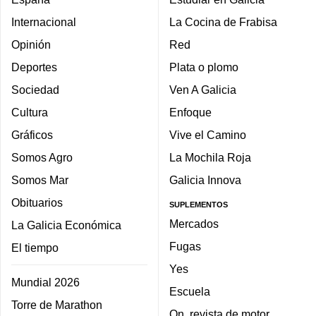
Internacional
La Cocina de Frabisa
Opinión
Red
Deportes
Plata o plomo
Sociedad
Ven A Galicia
Cultura
Enfoque
Gráficos
Vive el Camino
Somos Agro
La Mochila Roja
Somos Mar
Galicia Innova
Obituarios
SUPLEMENTOS
Mercados
La Galicia Económica
Fugas
El tiempo
Yes
Mundial 2026
Escuela
Torre de Marathon
On, revista de motor