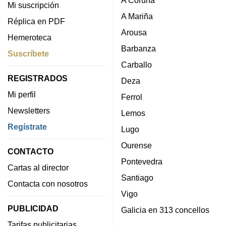
Mi suscripción
A Mariña
Réplica en PDF
Arousa
Hemeroteca
Barbanza
Suscríbete
Carballo
REGISTRADOS
Deza
Mi perfil
Ferrol
Newsletters
Lemos
Regístrate
Lugo
Ourense
CONTACTO
Pontevedra
Cartas al director
Santiago
Contacta con nosotros
Vigo
PUBLICIDAD
Galicia en 313 concellos
Tarifas publicitarias