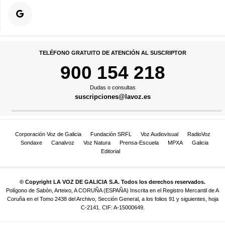
TELÉFONO GRATUITO DE ATENCIÓN AL SUSCRIPTOR
900 154 218
Dudas o consultas
suscripciones@lavoz.es
Corporación Voz de Galicia
Fundación SRFL
Voz Audiovisual
RadioVoz
Sondaxe
Canalvoz
Voz Natura
Prensa-Escuela
MPXA
Galicia
Editorial
© Copyright LA VOZ DE GALICIA S.A. Todos los derechos reservados.
Polígono de Sabón, Arteixo, A CORUÑA (ESPAÑA) Inscrita en el Registro Mercantil de A
Coruña en el Tomo 2438 del Archivo, Sección General, a los folios 91 y siguientes, hoja
C-2141. CIF: A-15000649.