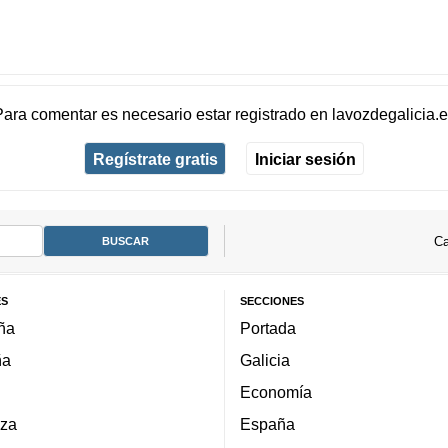
Para comentar es necesario
estar registrado
en
lavozdegalicia.
Regístrate gratis
Iniciar sesión
Ca
ES
SECCIONES
ña
Portada
ña
Galicia
Economía
za
España