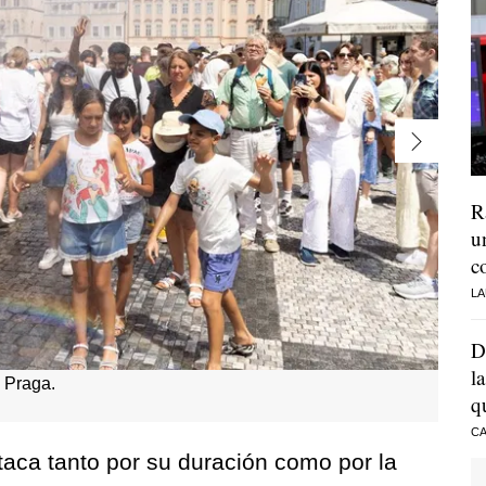
R
u
c
LA
D
l
 Praga.
q
CA
staca tanto por su duración como por la