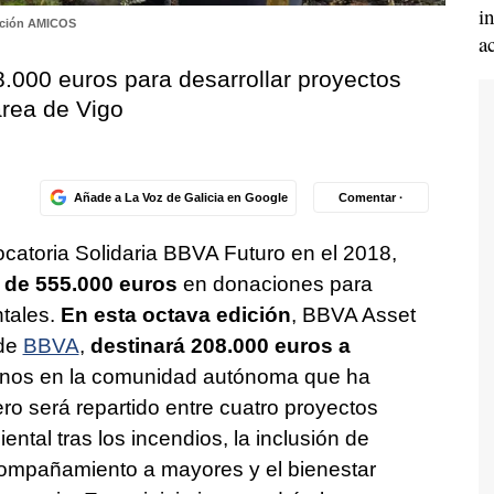
i
ción AMICOS
a
8.000 euros para desarrollar proyectos
área de Vigo
Añade a La Voz de Galicia en Google
Comentar ·
catoria Solidaria BBVA Futuro en el 2018,
l de 555.000 euros
en donaciones para
ntales.
En esta octava edición
, BBVA Asset
 de
BBVA
,
destinará 208.000 euros a
donos en la comunidad autónoma que ha
ro será repartido entre cuatro proyectos
ntal tras los incendios, la inclusión de
compañamiento a mayores y el bienestar