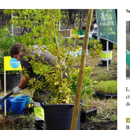
Ta
L
c
d
B