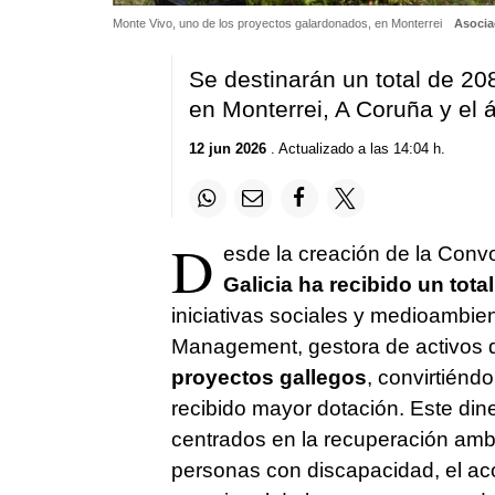
Monte Vivo, uno de los proyectos galardonados, en Monterrei
Asocia
Se destinarán un total de 20
en Monterrei, A Coruña y el 
12 jun 2026
. Actualizado a las 14:04 h.
D
esde la creación de la Convo
Galicia ha recibido un tota
iniciativas sociales y medioambie
Management, gestora de activos
proyectos gallegos
, convirtién
recibido mayor dotación. Este dine
centrados en la recuperación ambie
personas con discapacidad, el a