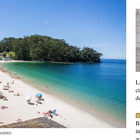
L
c
d
B
i
SUEIRO
a