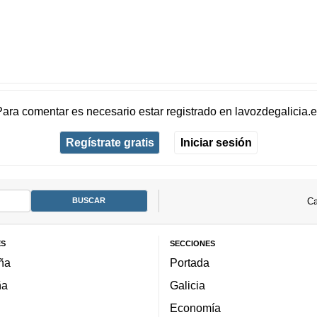
Para comentar es necesario
estar registrado
en
lavozdegalicia.
Regístrate gratis
Iniciar sesión
Ca
ES
SECCIONES
ña
Portada
ña
Galicia
Economía