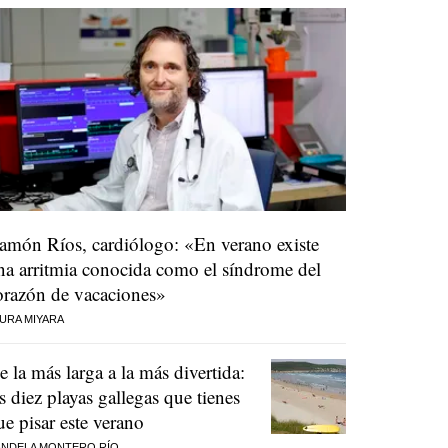
amón Ríos, cardiólogo: «En verano existe
na arritmia conocida como el síndrome del
orazón de vacaciones»
URA MIYARA
e la más larga a la más divertida:
as diez playas gallegas que tienes
ue pisar este verano
NDELA MONTERO RÍO