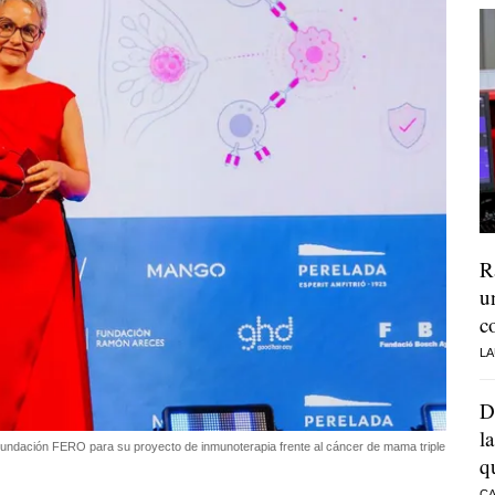
R
u
c
LA
D
l
 Fundación FERO para su proyecto de inmunoterapia frente al cáncer de mama triple
q
CA