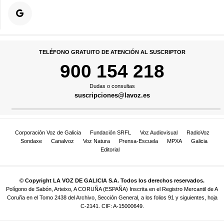
TELÉFONO GRATUITO DE ATENCIÓN AL SUSCRIPTOR
900 154 218
Dudas o consultas
suscripciones@lavoz.es
Corporación Voz de Galicia
Fundación SRFL
Voz Audiovisual
RadioVoz
Sondaxe
Canalvoz
Voz Natura
Prensa-Escuela
MPXA
Galicia
Editorial
© Copyright LA VOZ DE GALICIA S.A. Todos los derechos reservados.
Polígono de Sabón, Arteixo, A CORUÑA (ESPAÑA) Inscrita en el Registro Mercantil de A
Coruña en el Tomo 2438 del Archivo, Sección General, a los folios 91 y siguientes, hoja
C-2141. CIF: A-15000649.