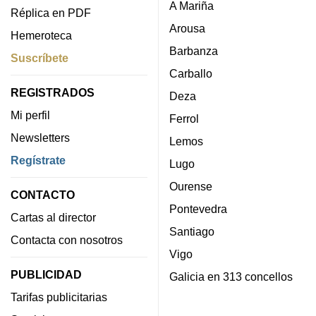
A Mariña
Réplica en PDF
Arousa
Hemeroteca
Barbanza
Suscríbete
Carballo
REGISTRADOS
Deza
Mi perfil
Ferrol
Newsletters
Lemos
Regístrate
Lugo
Ourense
CONTACTO
Pontevedra
Cartas al director
Santiago
Contacta con nosotros
Vigo
PUBLICIDAD
Galicia en 313 concellos
Tarifas publicitarias