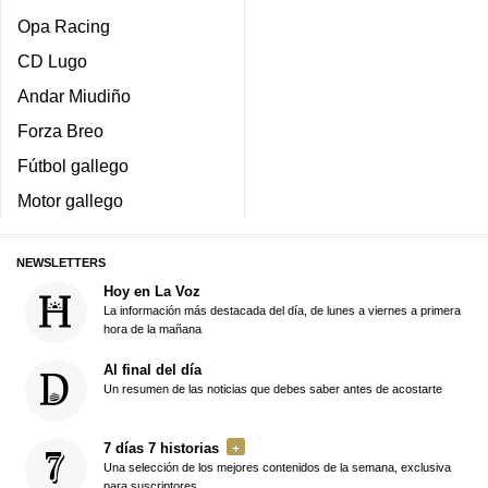
Opa Racing
CD Lugo
Andar Miudiño
Forza Breo
Fútbol gallego
Motor gallego
NEWSLETTERS
Hoy en La Voz
La información más destacada del día, de lunes a viernes a primera
hora de la mañana
Al final del día
Un resumen de las noticias que debes saber antes de acostarte
7 días 7 historias
Una selección de los mejores contenidos de la semana, exclusiva
para suscriptores