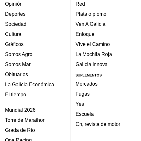
Opinión
Red
Deportes
Plata o plomo
Sociedad
Ven A Galicia
Cultura
Enfoque
Gráficos
Vive el Camino
Somos Agro
La Mochila Roja
Somos Mar
Galicia Innova
Obituarios
SUPLEMENTOS
Mercados
La Galicia Económica
Fugas
El tiempo
Yes
Mundial 2026
Escuela
Torre de Marathon
On, revista de motor
Grada de Río
Opa Racing