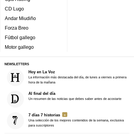
CD Lugo
Andar Miudiño
Forza Breo
Fútbol gallego
Motor gallego
NEWSLETTERS
Hoy en La Voz
La información más destacada del día, de lunes a viernes a primera
hora de la mañana
Al final del día
Un resumen de las noticias que debes saber antes de acostarte
7 días 7 historias
Una selección de los mejores contenidos de la semana, exclusiva
para suscriptores