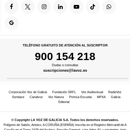
TELÉFONO GRATUITO DE ATENCIÓN AL SUSCRIPTOR
900 154 218
Dudas o consultas
suscripciones@lavoz.es
Corporación Voz de Galicia
Fundación SRFL
Voz Audiovisual
RadioVoz
Sondaxe
Canalvoz
Voz Natura
Prensa-Escuela
MPXA
Galicia
Editorial
© Copyright LA VOZ DE GALICIA S.A. Todos los derechos reservados.
Polígono de Sabón, Arteixo, A CORUÑA (ESPAÑA) Inscrita en el Registro Mercantil de A
Coruña en el Tomo 2438 del Archivo, Sección General, a los folios 91 y siguientes, hoja