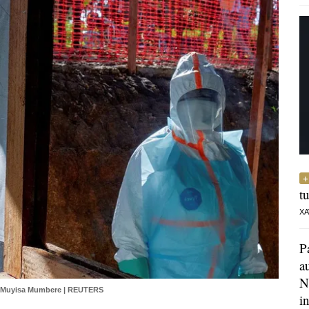
t
XA
P
a
N
 Muyisa Mumbere | REUTERS
i