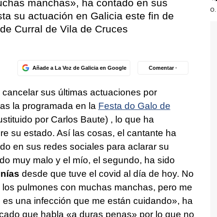
uchas manchas», ha contado en sus
O.
ta su actuación en Galicia este fin de
de Curral de Vila de Cruces
Añade a La Voz de Galicia en Google
Comentar ·
 cancelar sus últimas actuaciones por
las la programada en la
Festa do Galo de
stituido por Carlos Baute) , lo que ha
e su estado. Así las cosas, el cantante ha
do en sus redes sociales para aclarar su
do muy malo y el mío, el segundo, ha sido
nías
desde que tuve el covid al día de hoy. No
o los pulmones con muchas manchas, pero me
 es una infección que me están cuidando», ha
licado que habla «a duras penas» por lo que no