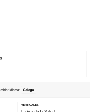
es
mbiar idioma:
Galego
VERTICALES
La Voz de la Salud