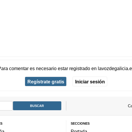
Para comentar es necesario
estar registrado
en
lavozdegalicia.
Regístrate gratis
Iniciar sesión
Ca
ES
SECCIONES
ña
Portada