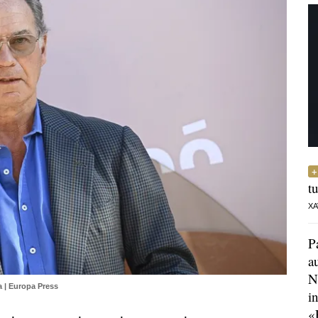
t
XA
P
a
N
 | Europa Press
i
«