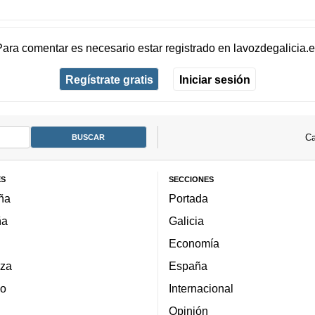
Para comentar es necesario
estar registrado
en
lavozdegalicia.
Regístrate gratis
Iniciar sesión
Ca
ES
SECCIONES
ña
Portada
ña
Galicia
Economía
za
España
lo
Internacional
Opinión