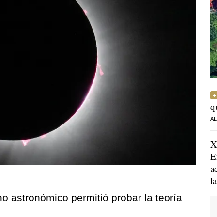
q
AL
X
E
a
l
 astronómico permitió probar la teoría