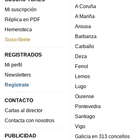
A Coruña
Mi suscripción
A Mariña
Réplica en PDF
Arousa
Hemeroteca
Barbanza
Suscríbete
Carballo
REGISTRADOS
Deza
Mi perfil
Ferrol
Newsletters
Lemos
Regístrate
Lugo
Ourense
CONTACTO
Pontevedra
Cartas al director
Santiago
Contacta con nosotros
Vigo
PUBLICIDAD
Galicia en 313 concellos