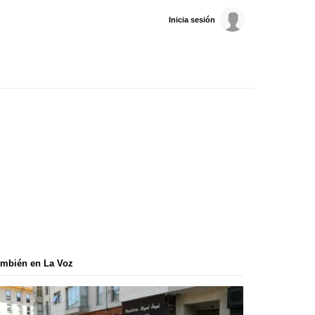
Inicia sesión
mbién en La Voz