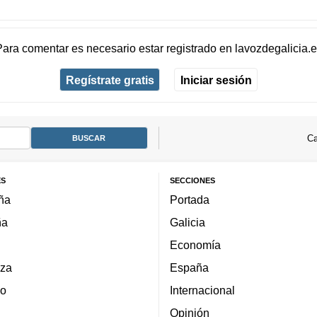
Para comentar es necesario
estar registrado
en
lavozdegalicia.
Regístrate gratis
Iniciar sesión
Ca
ES
SECCIONES
ña
Portada
ña
Galicia
Economía
za
España
lo
Internacional
Opinión