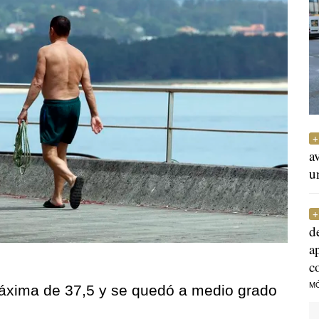
a
u
d
a
c
M
áxima de 37,5 y se quedó a medio grado