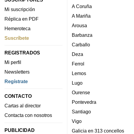
A Coruña
Mi suscripción
A Mariña
Réplica en PDF
Arousa
Hemeroteca
Barbanza
Suscríbete
Carballo
REGISTRADOS
Deza
Mi perfil
Ferrol
Newsletters
Lemos
Regístrate
Lugo
Ourense
CONTACTO
Pontevedra
Cartas al director
Santiago
Contacta con nosotros
Vigo
PUBLICIDAD
Galicia en 313 concellos