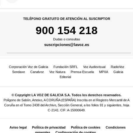
TELÉFONO GRATUITO DE ATENCIÓN AL SUSCRIPTOR
900 154 218
Dudas o consultas
suscripciones@lavoz.es
Corporación Voz de Galicia
Fundación SRFL
Voz Audiovisual
RadioVoz
Sondaxe
Canalvoz
Voz Natura
Prensa-Escuela
MPXA
Galicia
Editorial
© Copyright LA VOZ DE GALICIA S.A. Todos los derechos reservados.
Polígono de Sabón, Arteixo, A CORUÑA (ESPAÑA) Inscrita en el Registro Mercantil de A
Coruña en el Tomo 2438 del Archivo, Sección General, a los folios 91 y siguientes, hoja
C-2141. CIF: A-15000649.
Aviso legal
Política de privacidad
Política de cookies
Condiciones
generales
Configuración de cookies