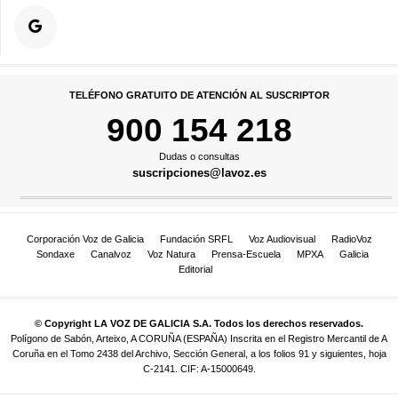
TELÉFONO GRATUITO DE ATENCIÓN AL SUSCRIPTOR
900 154 218
Dudas o consultas
suscripciones@lavoz.es
Corporación Voz de Galicia
Fundación SRFL
Voz Audiovisual
RadioVoz
Sondaxe
Canalvoz
Voz Natura
Prensa-Escuela
MPXA
Galicia
Editorial
© Copyright LA VOZ DE GALICIA S.A. Todos los derechos reservados.
Polígono de Sabón, Arteixo, A CORUÑA (ESPAÑA) Inscrita en el Registro Mercantil de A
Coruña en el Tomo 2438 del Archivo, Sección General, a los folios 91 y siguientes, hoja
C-2141. CIF: A-15000649.