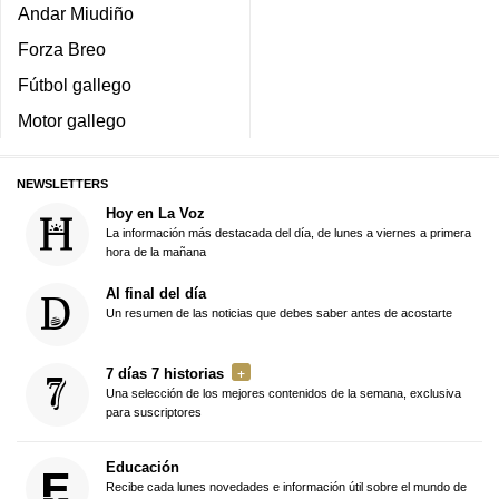
Andar Miudiño
Forza Breo
Fútbol gallego
Motor gallego
NEWSLETTERS
Hoy en La Voz
La información más destacada del día, de lunes a viernes a primera
hora de la mañana
Al final del día
Un resumen de las noticias que debes saber antes de acostarte
7 días 7 historias
Una selección de los mejores contenidos de la semana, exclusiva
para suscriptores
Educación
Recibe cada lunes novedades e información útil sobre el mundo de