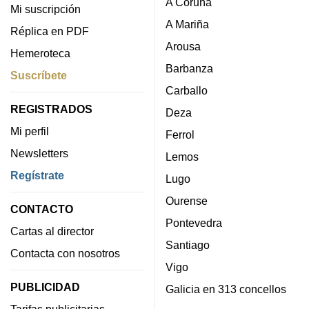
A Coruña
Mi suscripción
A Mariña
Réplica en PDF
Arousa
Hemeroteca
Barbanza
Suscríbete
Carballo
REGISTRADOS
Deza
Mi perfil
Ferrol
Newsletters
Lemos
Regístrate
Lugo
Ourense
CONTACTO
Pontevedra
Cartas al director
Santiago
Contacta con nosotros
Vigo
PUBLICIDAD
Galicia en 313 concellos