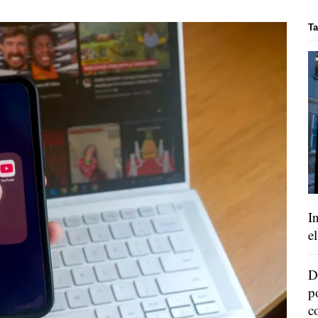
Ta
I
e
D
p
c