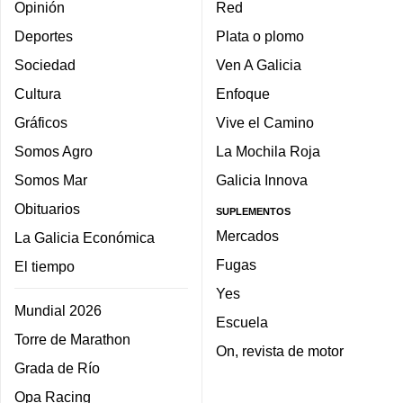
Opinión
Red
Deportes
Plata o plomo
Sociedad
Ven A Galicia
Cultura
Enfoque
Gráficos
Vive el Camino
Somos Agro
La Mochila Roja
Somos Mar
Galicia Innova
Obituarios
SUPLEMENTOS
Mercados
La Galicia Económica
Fugas
El tiempo
Yes
Mundial 2026
Escuela
Torre de Marathon
On, revista de motor
Grada de Río
Opa Racing