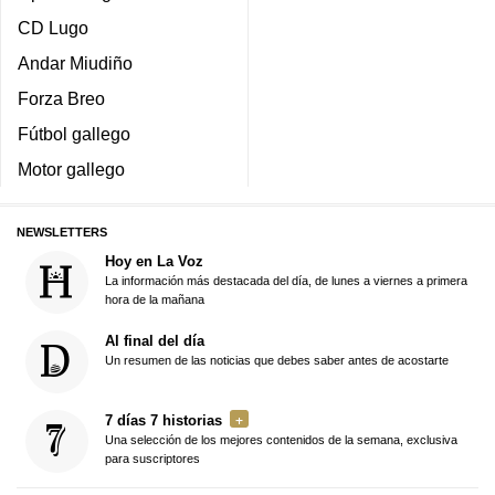
CD Lugo
Andar Miudiño
Forza Breo
Fútbol gallego
Motor gallego
NEWSLETTERS
Hoy en La Voz
La información más destacada del día, de lunes a viernes a primera
hora de la mañana
Al final del día
Un resumen de las noticias que debes saber antes de acostarte
7 días 7 historias
Una selección de los mejores contenidos de la semana, exclusiva
para suscriptores