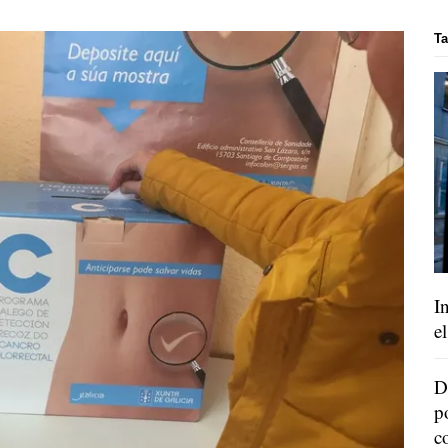
Ta
I
e
D
p
c