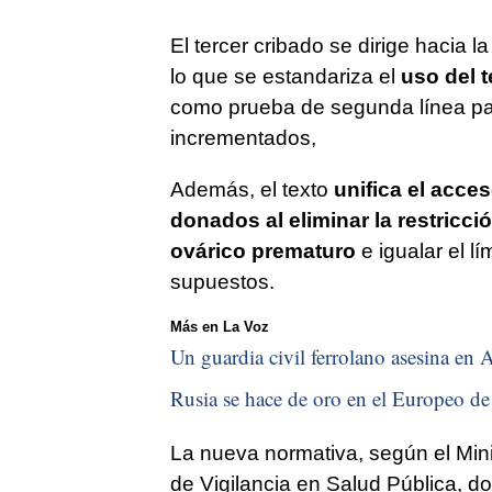
El tercer cribado se dirige hacia
lo que se estandariza el
uso del t
como prueba de segunda línea para
incrementados,
Además, el texto
unifica el acces
donados al eliminar la restricc
ovárico prematuro
e igualar el lí
supuestos.
Más en La Voz
Un guardia civil ferrolano asesina en A
Rusia se hace de oro en el Europeo de 
La nueva normativa, según el Mini
de Vigilancia en Salud Pública, 