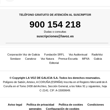
TELÉFONO GRATUITO DE ATENCIÓN AL SUSCRIPTOR
900 154 218
Dudas o consultas
suscripciones@lavoz.es
Corporación Voz de Galicia
Fundación SRFL
Voz Audiovisual
RadioVoz
Sondaxe
Canalvoz
Voz Natura
Prensa-Escuela
MPXA
Galicia
Editorial
© Copyright LA VOZ DE GALICIA S.A. Todos los derechos reservados.
Polígono de Sabón, Arteixo, A CORUÑA (ESPAÑA) Inscrita en el Registro Mercantil de A
Coruña en el Tomo 2438 del Archivo, Sección General, a los folios 91 y siguientes, hoja
C-2141. CIF: A-15000649.
Aviso legal
Política de privacidad
Política de cookies
Condiciones
generales
Configuración de cookies