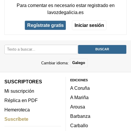
Para comentar es necesario
estar registrado
en
lavozdegalicia.es
Regístrate gratis
Iniciar sesión
Cambiar idioma:
Galego
EDICIONES
SUSCRIPTORES
A Coruña
Mi suscripción
A Mariña
Réplica en PDF
Arousa
Hemeroteca
Barbanza
Suscríbete
Carballo