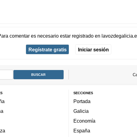
Para comentar es necesario
estar registrado
en
lavozdegalicia.
Regístrate gratis
Iniciar sesión
Ca
ES
SECCIONES
ña
Portada
ña
Galicia
Economía
za
España