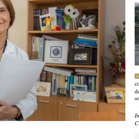
c
d
M
I
C