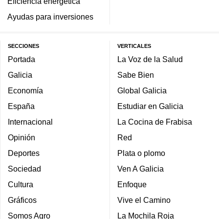
Eficiencia energética
Ayudas para inversiones
SECCIONES
VERTICALES
Portada
La Voz de la Salud
Galicia
Sabe Bien
Economía
Global Galicia
España
Estudiar en Galicia
Internacional
La Cocina de Frabisa
Opinión
Red
Deportes
Plata o plomo
Sociedad
Ven A Galicia
Cultura
Enfoque
Gráficos
Vive el Camino
Somos Agro
La Mochila Roja