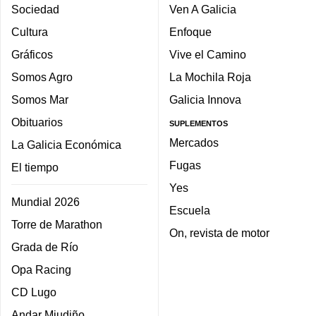
Sociedad
Ven A Galicia
Cultura
Enfoque
Gráficos
Vive el Camino
Somos Agro
La Mochila Roja
Somos Mar
Galicia Innova
Obituarios
SUPLEMENTOS
Mercados
La Galicia Económica
Fugas
El tiempo
Yes
Mundial 2026
Escuela
Torre de Marathon
On, revista de motor
Grada de Río
Opa Racing
CD Lugo
Andar Miudiño