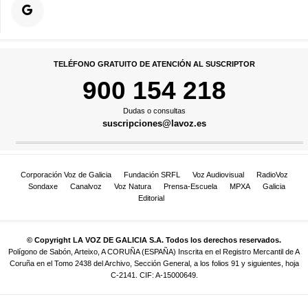
TELÉFONO GRATUITO DE ATENCIÓN AL SUSCRIPTOR
900 154 218
Dudas o consultas
suscripciones@lavoz.es
Corporación Voz de Galicia
Fundación SRFL
Voz Audiovisual
RadioVoz
Sondaxe
Canalvoz
Voz Natura
Prensa-Escuela
MPXA
Galicia
Editorial
© Copyright LA VOZ DE GALICIA S.A. Todos los derechos reservados.
Polígono de Sabón, Arteixo, A CORUÑA (ESPAÑA) Inscrita en el Registro Mercantil de A
Coruña en el Tomo 2438 del Archivo, Sección General, a los folios 91 y siguientes, hoja
C-2141. CIF: A-15000649.