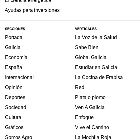
Eficiencia energética
Ayudas para inversiones
SECCIONES
VERTICALES
Portada
La Voz de la Salud
Galicia
Sabe Bien
Economía
Global Galicia
España
Estudiar en Galicia
Internacional
La Cocina de Frabisa
Opinión
Red
Deportes
Plata o plomo
Sociedad
Ven A Galicia
Cultura
Enfoque
Gráficos
Vive el Camino
Somos Agro
La Mochila Roja