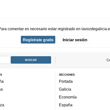
Para comentar es necesario
estar registrado
en
lavozdegalicia.
Regístrate gratis
Iniciar sesión
Ca
ES
SECCIONES
ña
Portada
ña
Galicia
Economía
za
España