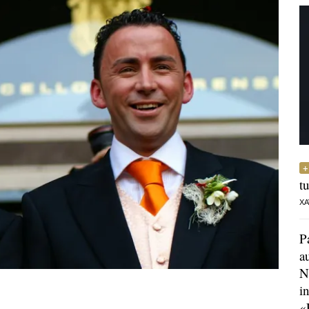
t
XA
P
a
N
i
«