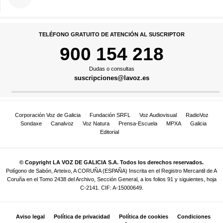
TELÉFONO GRATUITO DE ATENCIÓN AL SUSCRIPTOR
900 154 218
Dudas o consultas
suscripciones@lavoz.es
Corporación Voz de Galicia
Fundación SRFL
Voz Audiovisual
RadioVoz
Sondaxe
Canalvoz
Voz Natura
Prensa-Escuela
MPXA
Galicia
Editorial
© Copyright LA VOZ DE GALICIA S.A. Todos los derechos reservados.
Polígono de Sabón, Arteixo, A CORUÑA (ESPAÑA) Inscrita en el Registro Mercantil de A
Coruña en el Tomo 2438 del Archivo, Sección General, a los folios 91 y siguientes, hoja
C-2141. CIF: A-15000649.
Aviso legal
Política de privacidad
Política de cookies
Condiciones