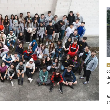
c
d
M
I
C