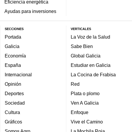
Eficiencia energética
Ayudas para inversiones
SECCIONES
VERTICALES
Portada
La Voz de la Salud
Galicia
Sabe Bien
Economía
Global Galicia
España
Estudiar en Galicia
Internacional
La Cocina de Frabisa
Opinión
Red
Deportes
Plata o plomo
Sociedad
Ven A Galicia
Cultura
Enfoque
Gráficos
Vive el Camino
Somos Agro
La Mochila Roja