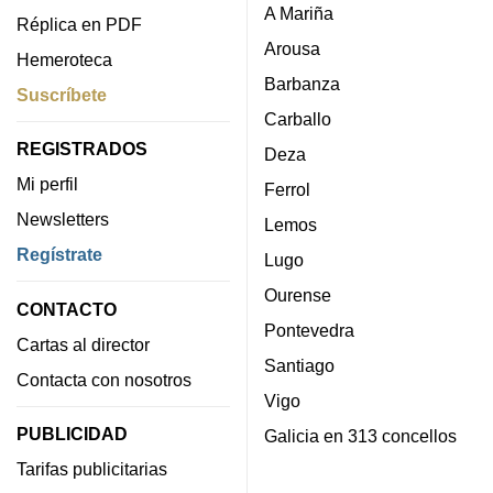
A Mariña
Réplica en PDF
Arousa
Hemeroteca
Barbanza
Suscríbete
Carballo
REGISTRADOS
Deza
Mi perfil
Ferrol
Newsletters
Lemos
Regístrate
Lugo
Ourense
CONTACTO
Pontevedra
Cartas al director
Santiago
Contacta con nosotros
Vigo
PUBLICIDAD
Galicia en 313 concellos
Tarifas publicitarias