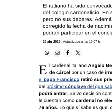
El italiano ha sido convoca
del colegio cardenalicio. En s
pero no sus deberes. Además
corregido la fecha de nacimi
podrán participar en el cónc
25 abr 2025
. Actualizado a las 19:07 h.
E
l cardenal italiano
Angelo Be
de cárcel
por un caso de
irr
el
papa Francisco
retiró sus pr
del
próximo
cónclave
del que sald
podrá entrar
. Salvo decisión cont
le cuentan como
cardenal no ele
76 años
. Lo que sí sabe es que, 