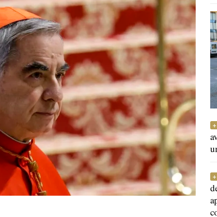
a
u
d
a
c