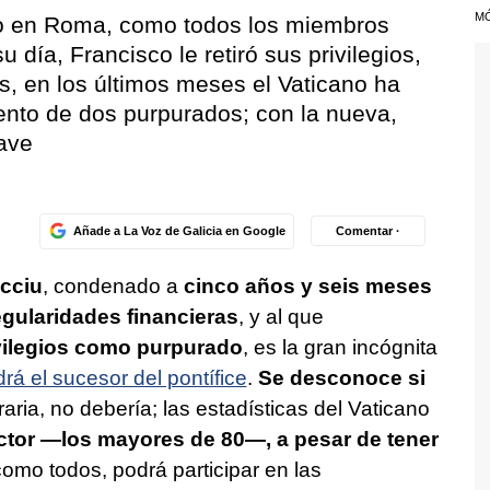
M
do en Roma, como todos los miembros
u día, Francisco le retiró sus privilegios,
, en los últimos meses el Vaticano ha
ento de dos purpurados; con la nueva,
lave
Añade a La Voz de Galicia en Google
Comentar ·
cciu
, condenado a
cinco años y seis meses
egularidades financieras
, y al que
ivilegios como purpurado
, es la gran incógnita
rá el sucesor del pontífice
.
Se desconoce si
raria, no debería; las estadísticas del Vaticano
ctor —los mayores de 80—, a pesar de tener
como todos, podrá participar en las