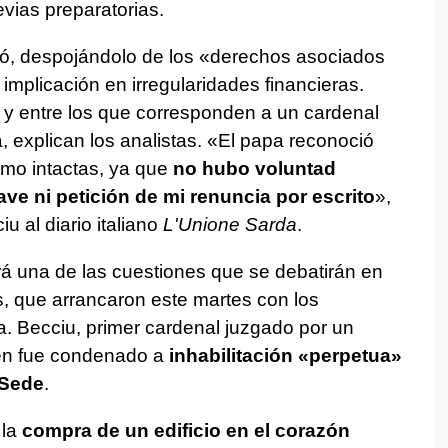
vias preparatorias.
ió, despojándolo de los «derechos asociados
implicación en irregularidades financieras.
y entre los que corresponden a un cardenal
, explican los analistas. «El papa reconoció
omo intactas, ya que
no hubo voluntad
ave ni petición de mi renuncia por escrito
»,
u al diario italiano
L'Unione Sarda
.
rá una de las cuestiones que se debatirán en
, que arrancaron este martes con los
 Becciu, primer cardenal juzgado por un
ién fue condenado a
inhabilitación «perpetua»
 Sede
.
 la
compra de un edificio en el corazón