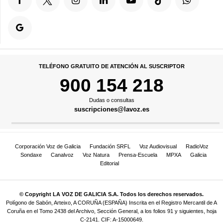
TELÉFONO GRATUITO DE ATENCIÓN AL SUSCRIPTOR
900 154 218
Dudas o consultas
suscripciones@lavoz.es
Corporación Voz de Galicia
Fundación SRFL
Voz Audiovisual
RadioVoz
Sondaxe
Canalvoz
Voz Natura
Prensa-Escuela
MPXA
Galicia
Editorial
© Copyright LA VOZ DE GALICIA S.A. Todos los derechos reservados.
Polígono de Sabón, Arteixo, A CORUÑA (ESPAÑA) Inscrita en el Registro Mercantil de A
Coruña en el Tomo 2438 del Archivo, Sección General, a los folios 91 y siguientes, hoja
C-2141. CIF: A-15000649.