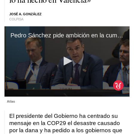
JOSÉ A. GONZÁLEZ
COLPISA
Pedro Sánchez pide ambición en la cumbre del clima: «El cambio climático mata»
0
Atlas
seconds
of
33
El presidente del Gobierno ha centrado su
seconds
mensaje en la COP29 el desastre causado
por la dana y ha pedido a los gobiernos que