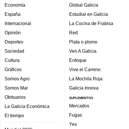
Economía
Global Galicia
España
Estudiar en Galicia
Internacional
La Cocina de Frabisa
Opinión
Red
Deportes
Plata o plomo
Sociedad
Ven A Galicia
Cultura
Enfoque
Gráficos
Vive el Camino
Somos Agro
La Mochila Roja
Somos Mar
Galicia Innova
Obituarios
SUPLEMENTOS
Mercados
La Galicia Económica
Fugas
El tiempo
Yes