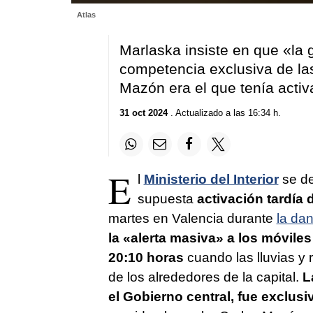
0
Atlas
seconds
of
1
Marlaska insiste en que «la 
minute,
40
competencia exclusiva de la
seconds
Volume
Mazón era el que tenía activ
90%
31 oct 2024
. Actualizado a las 16:34 h.
E
l
Ministerio del Interior
se de
supuesta
activación tardía 
martes en Valencia durante
la da
la «alerta masiva» a los móvile
20:10 horas
cuando las lluvias y 
de los alrededores de la capital.
L
el Gobierno central, fue exclus