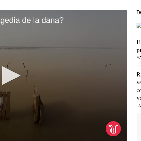
Ta
agedia de la dana?
E
p
MA
R
v
c
v
LA