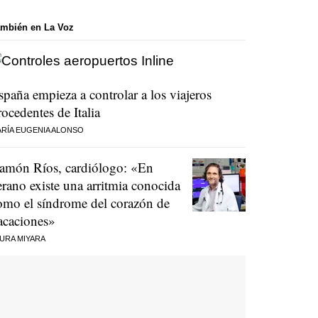
mbién en La Voz
spaña empieza a controlar a los viajeros
rocedentes de Italia
RÍA EUGENIA ALONSO
amón Ríos, cardiólogo: «En
erano existe una arritmia conocida
omo el síndrome del corazón de
acaciones»
URA MIYARA