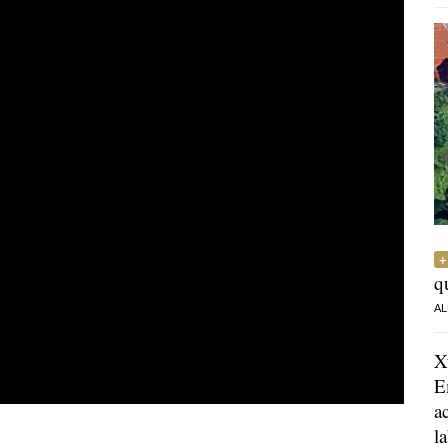
q
AL
X
E
a
l