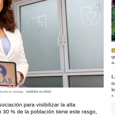
q
AL
L
n
l
ilosofía de Santiago
SANDRA ALONSO
X.
ciación para visibilizar la alta
n 30 % de la población tiene este rasgo,