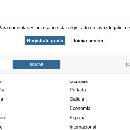
Para comentar es necesario
estar registrado
en
lavozdegalicia.
Regístrate gratis
Iniciar sesión
Ca
ES
SECCIONES
ña
Portada
ña
Galicia
Economía
za
España
lo
Internacional