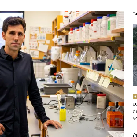
Ta
c
d
M
I