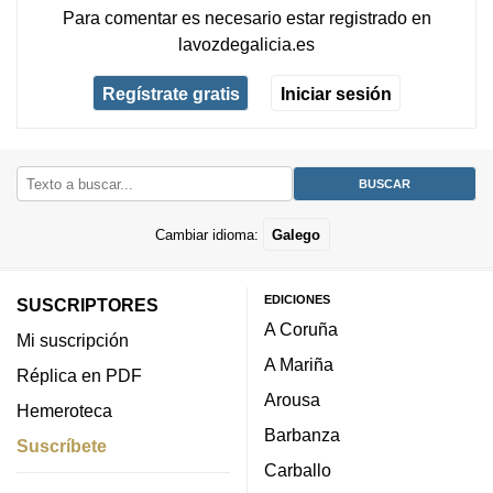
Para comentar es necesario
estar registrado
en
lavozdegalicia.es
Regístrate gratis
Iniciar sesión
Cambiar idioma:
Galego
EDICIONES
SUSCRIPTORES
A Coruña
Mi suscripción
A Mariña
Réplica en PDF
Arousa
Hemeroteca
Barbanza
Suscríbete
Carballo