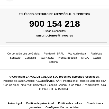
TELÉFONO GRATUITO DE ATENCIÓN AL SUSCRIPTOR
900 154 218
Dudas o consultas
suscripciones@lavoz.es
Corporación Voz de Galicia
Fundación SRFL
Voz Audiovisual
RadioVoz
Sondaxe
Canalvoz
Voz Natura
Prensa-Escuela
MPXA
Galicia
Editorial
© Copyright LA VOZ DE GALICIA S.A. Todos los derechos reservados.
Polígono de Sabón, Arteixo, A CORUÑA (ESPAÑA) Inscrita en el Registro Mercantil de A
Coruña en el Tomo 2438 del Archivo, Sección General, a los folios 91 y siguientes, hoja
C-2141. CIF: A-15000649.
Aviso legal
Política de privacidad
Política de cookies
Condiciones
generales
Configuración de cookies