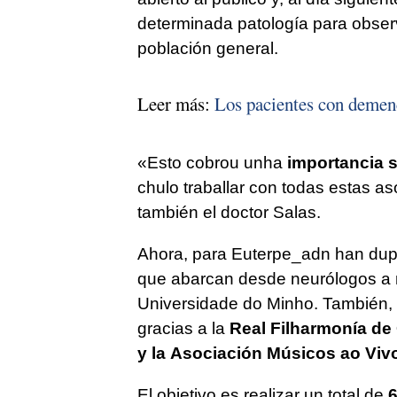
determinada patología para obser
población general.
Leer más:
Los pacientes con demenc
«Esto cobrou unha
importancia s
chulo traballar con todas estas a
también el doctor Salas.
Ahora, para Euterpe_adn han dupl
que abarcan desde neurólogos a 
Universidade do Minho. También, a
gracias a la
Real Filharmonía de 
y la
Asociación Músicos ao Viv
El objetivo es realizar un total de
6