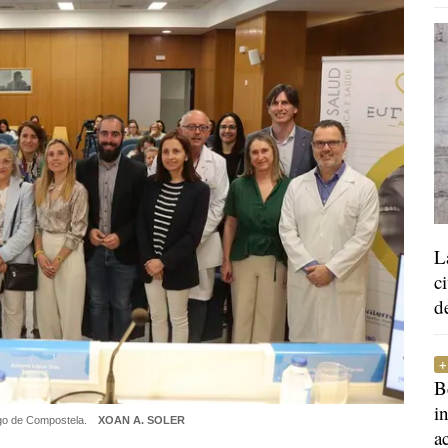
L
c
d
B
i
ago de Compostela.
XOAN A. SOLER
a