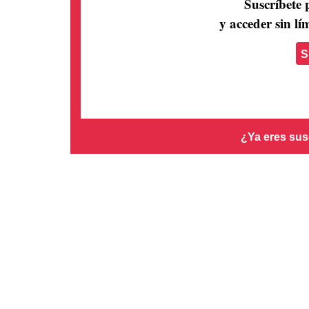
Suscríbete 
y acceder sin lím
S
¿Ya eres sus