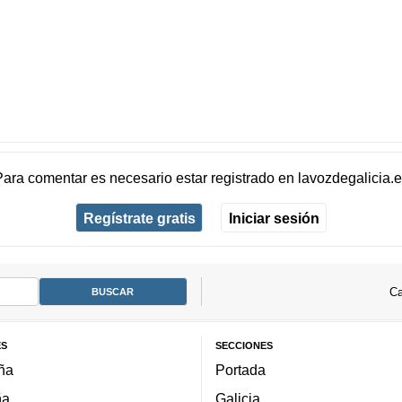
Para comentar es necesario
estar registrado
en
lavozdegalicia.
Regístrate gratis
Iniciar sesión
Ca
ES
SECCIONES
ña
Portada
ña
Galicia