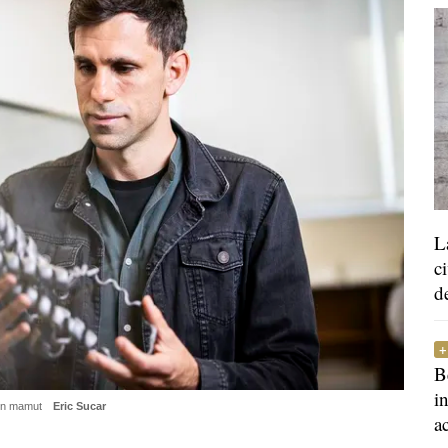
L
c
d
B
i
 un mamut
Eric Sucar
a