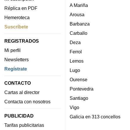
A Mariña
Réplica en PDF
Arousa
Hemeroteca
Barbanza
Suscríbete
Carballo
REGISTRADOS
Deza
Mi perfil
Ferrol
Newsletters
Lemos
Regístrate
Lugo
Ourense
CONTACTO
Pontevedra
Cartas al director
Santiago
Contacta con nosotros
Vigo
PUBLICIDAD
Galicia en 313 concellos
Tarifas publicitarias