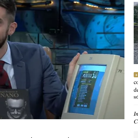
c
d
M
I
C