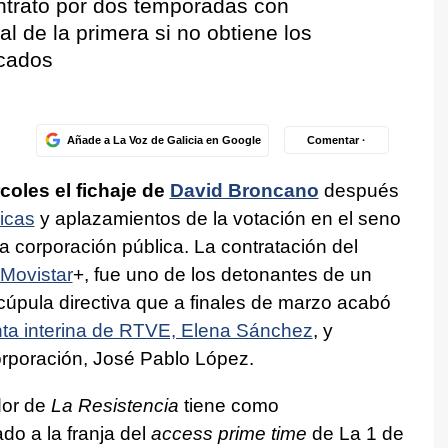
ntrato por dos temporadas con
nal de la primera si no obtiene los
rcados
Añade a La Voz de Galicia en Google
Comentar ·
oles el fichaje de
David Broncano
después
icas
y aplazamientos de la votación en el seno
a corporación pública. La contratación del
Movistar
+, fue uno de los detonantes de un
 cúpula directiva que a finales de marzo acabó
enta interina de RTVE, Elena Sánchez
, y
corporación, José Pablo López.
dor de
La Resistencia
tiene como
do a la franja del
access prime time
de La 1 de