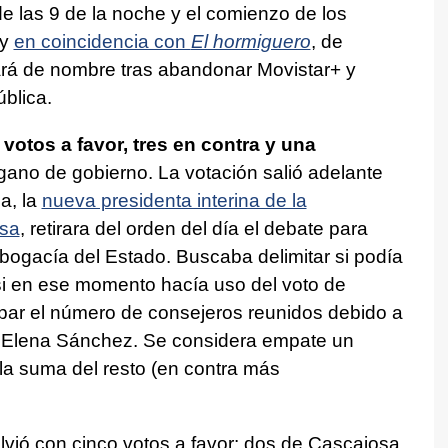
 de las 9 de la noche y el comienzo de los
 y
en coincidencia con
El hormiguero
, de
rá de nombre tras abandonar Movistar+ y
blica.
 votos a favor, tres en contra y una
rgano de gobierno. La votación salió adelante
a, la
nueva presidenta interina de la
osa
, retirara del orden del día el debate para
 Abogacía del Estado. Buscaba delimitar si podía
» si en ese momento hacía uso del voto de
 par el número de consejeros reunidos debido a
a Elena Sánchez. Se considera empate un
 la suma del resto (en contra más
olvió con cinco votos a favor: dos de Cascajosa